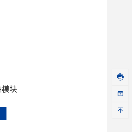

护模块
护模块
品模块

