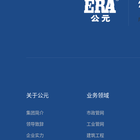
400-906-6668
电话 :
地址 :
浙江省台州市黄岩经济开发区埭西路2号
关于公元
业务领域
集团简介
市政管网
领导致辞
工业管网
企业实力
建筑工程