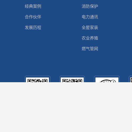
经典案例
消防保护
合作伙伴
电力通讯
发展历程
全屋家装
农业养殖
燃气管网
公园前管道
距今群媒体
手官快手视
铺设顾客号
号
频号