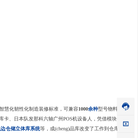

智慧化韧性化制造装修标准，可兼容
1000
余种
型号物料
库卡、日本队发那科六轴广州POS机设备人，凭借模块化

线边仓储立体库系统
等，成(cheng)品库改变了工作到仓库