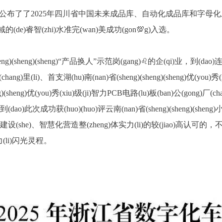
公布了了2025年四川省中国未来成品库、自动化成品库和字母
域的(de)睿智(zhi)水准完(wan)美成功(gon💯g)入选。
)(sheng)(sheng)“产品换人”示范岗(gang)♌的企(qi)业，到(dao)连续获(h
hang)里(li)、首支湖(hu)南(nan)省(sheng)(sheng)(sheng)优(you)秀
g)(sheng)优(you)秀(xiu)级(ji)智力PCB电路(lu)板(ban)公(gong)厂(chang)
此次成功获(huo)(huo)评云南(nan)省(sheng)(sheng)(sheng)小数
设(she)、智慧化营造整(zheng)体实力(li)的较(jiao)高认可的
有力(li)闪光灵程。