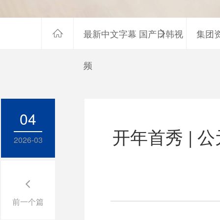
最新中文字幕 国产日韩视
集团


频
04
开年首秀 | 
2026-03

前一个篇