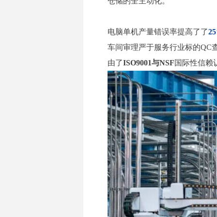
仓储的全主动化。
电脑单机产量错误率提高了了
2
车间审理严于服务行业标的QC
由了
ISO9001与NSF
国际性信赖认可