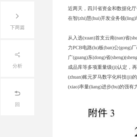
近两天，四川省资金和数据化厅

在智(zhi)慧(hui)开发业务领(ling)
下两篇
从入选(xuan)首支云南(nan)省(sheng
力PCB电路(lu)板(ban)公(gong)厂(c

广(guang)东(dong)省(sheng)(shen
分析
成品库等多项重量级(ji)认定，再到(dao)
(zhuan)账元罗马数字化科技(ji)的建
(xiao)率量(liang)进步(bu)的强

回