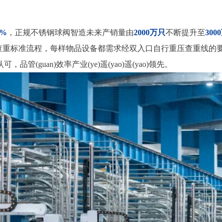
5%
，正规不锈钢球阀智造未来产销量由
2000万只
不断提升至
300
查重标准流程，每样物品设备都需求经双入口自行重压查重线的
，品管(guan)效率产业(ye)遥(yao)遥(yao)领先。