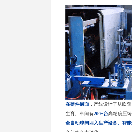
在硬件层面
，产线设计了从吹塑
生育。車间有
200+
台
高精确压铸
全自动球阀埋入生产设备、智能